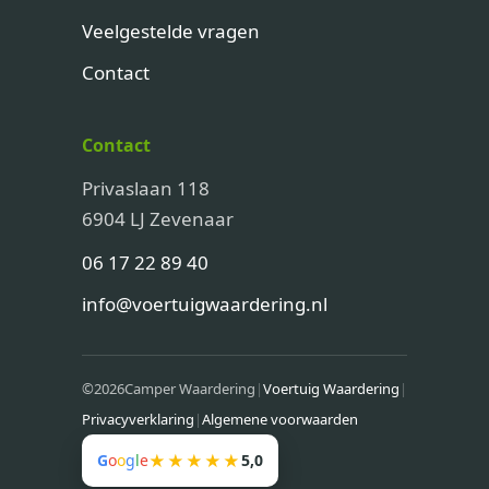
Veelgestelde vragen
Contact
Contact
Privaslaan 118
6904 LJ Zevenaar
06 17 22 89 40
info@voertuigwaardering.nl
©
2026
Camper Waardering
|
Voertuig Waardering
|
Privacyverklaring
|
Algemene voorwaarden
G
o
o
g
l
e
★★★★★
5,0