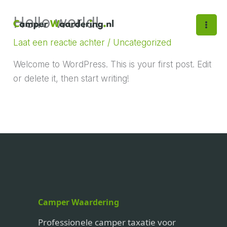
Ga
Hello world!
naar
de
Laat een reactie achter
/
Uncategorized
inhoud
Welcome to WordPress. This is your first post. Edit
or delete it, then start writing!
Camper Waardering
Professionele camper taxatie voor