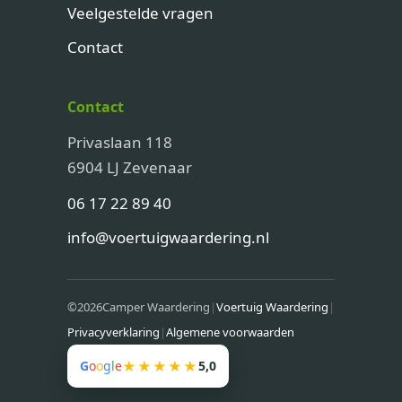
Veelgestelde vragen
Contact
Contact
Privaslaan 118
6904 LJ Zevenaar
06 17 22 89 40
info@voertuigwaardering.nl
©
2026
Camper Waardering
|
Voertuig Waardering
|
Privacyverklaring
|
Algemene voorwaarden
G
o
o
g
l
e
★★★★★
5,0