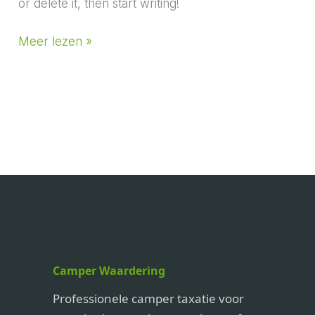
or delete it, then start writing!
Hello
Meer lezen »
world!
Camper Waardering
Professionele camper taxatie voor