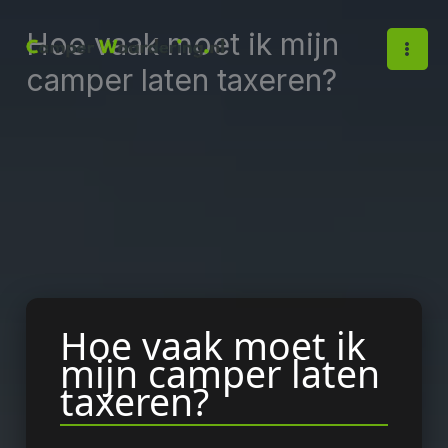
Ga
Hoe vaak moet ik mijn
naar
de
camper laten taxeren?
inhoud
Hoe vaak moet ik
mijn camper laten
taxeren?